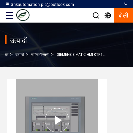
Shkautomation.plc@outlook.com
बोली
उत्पादों
>
>
>
घर
उत्पादों
सीमेंस पीएलसी
SIEMENS SIMATIC HMI KTP1200 बुनियादी बुनियादी पैनल कुंजी/टच ऑपरेशन 6AV2123-2MB03-0AX0