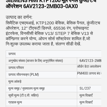
SIEMENS HMI KTP1200 मूल पैनल कुंजी/टच
ऑपरेशन 6AV2123-2MB03-0AX0
उत्पाद का वर्णन:
सिमैटिक एचएमआई, KTP1200 बेसिक, बेसिक पैनल, कुंजी/टच
ऑपरेशन, 12" टीएफटी डिस्प्ले, 65536 रंग, प्रोफाइनट
इंटरफेस, विनसीसी बेसिक V13/ STEP 7 बेसिक V13 से
कॉन्फ़िगर करने योग्य, ओपन सोर्स सॉफ्टवेयर शामिल है,जो
निःशुल्क उपलब्ध कराया जाता है, संलग्न सीडी देखें.
उत्पाद
अनुच्छेद संख्या (बाजार के लिए अनुप्रेषित संख्या)
6AV2123-2MB03
ऑर्डर डेटा अवलोकन
उत्पाद परिवार
PM400:उत्पाद बंद करन
उत्पाद जीवनचक्र (PLM)
मूल्य आंकड़े
मूल्य समूह / मुख्यालय मूल्य समूह
SL/237
सूची मूल्य (टी.ए.वी. सहित)
मूल्य दिखाएँ
ग्राहक मूल्य
मूल्य दिखाएँ