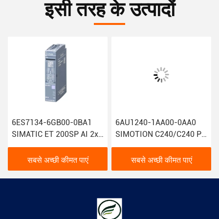
इसी तरह के उत्पादों
6ES7134-6GB00-0BA1
6AU1240-1AA00-0AA0
SIMATIC ET 200SP AI 2xI
SIMOTION C240/C240 PN
2/4 वायर Siemens एनालॉग
सीमेंस मोशन कंट्रोलर उन्नत
इनपुट मॉड्यूल 1 के साथ
प्रौद्योगिकी
सबसे अच्छी कीमत पाएं
सबसे अच्छी कीमत पाएं