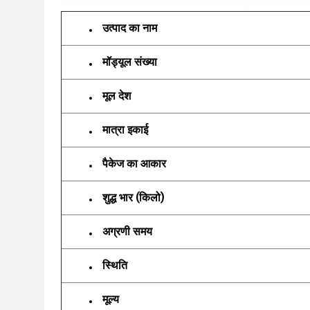
उत्पाद का नाम
मॉड्यूल संख्या
मूल देश
मात्रा इकाई
पैकेज का आकार
शुद्ध भार (किलो)
अग्रणी समय
स्थिति
मूल्य